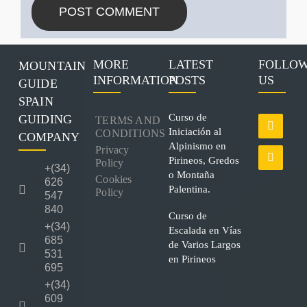
MORE
LATEST
FOLLO
MOUNTAIN
INFORMATION
POSTS
US
GUIDE
SPAIN
Curso de
GUIDING
TERMS AND
Iniciación al
CONDITIONS
COMPANY
Alpinismo en
Privacy
Pirineos, Gredos
Policy
+(34)
o Montaña
Cookies
626
Palentina.
Policy
547
840
Curso de
+(34)
Escalada en Vías
685
de Varios Largos
531
en Pirineos
695
+(34)
609