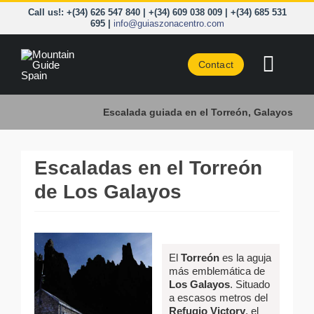
Skip
Call us!: +(34) 626 547 840 | +(34) 609 038 009 | +(34) 685 531
to
695 |
info@guiaszonacentro.com
content
Contact
Toggl
Naviga
COURSES
Escalada guiada en el Torreón, Galayos
CENTRAL S
Escaladas en el Torreón
PYRENEES
de Los Galayos
NORTHERN
TAILOR-M
El
Torreón
es la aguja
más emblemática de
Los Galayos
. Situado
a escasos metros del
Refugio Victory
, el